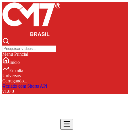
Menu Princial
Início
Em alta
Universos
Carregando...
criado com Shorts API
v
1.0.0