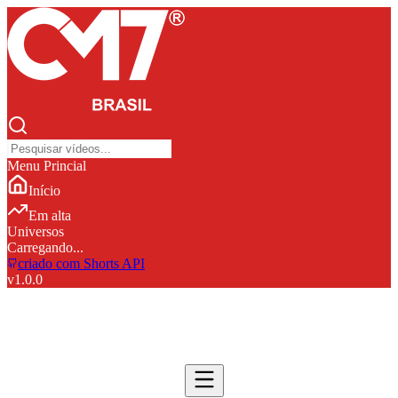
Menu Princial
Início
Em alta
Universos
Carregando...
criado com Shorts API
v
1.0.0