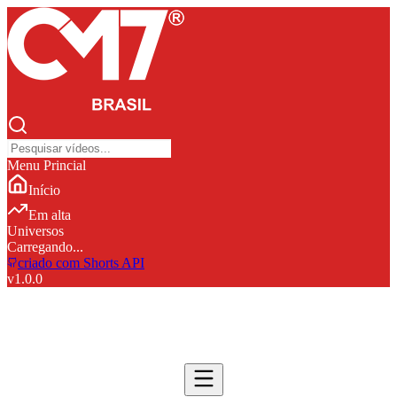
Menu Princial
Início
Em alta
Universos
Carregando...
criado com Shorts API
v
1.0.0