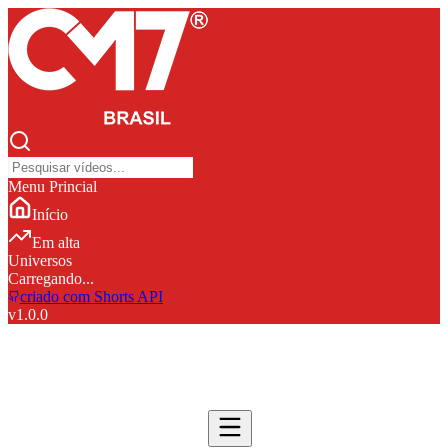
Menu Princial
Início
Em alta
Universos
Carregando...
criado com Shorts API
v
1.0.0