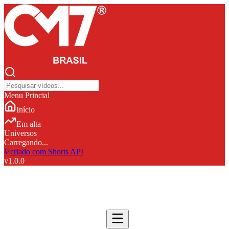
Menu Princial
Início
Em alta
Universos
Carregando...
criado com Shorts API
v
1.0.0