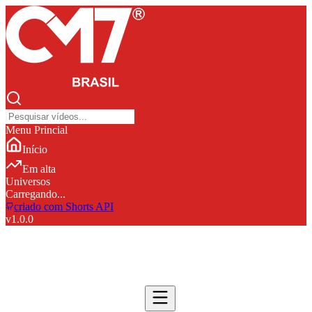
Menu Princial
Início
Em alta
Universos
Carregando...
criado com Shorts API
v
1.0.0