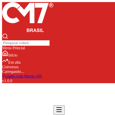
Menu Princial
Início
Em alta
Universos
Carregando...
criado com Shorts API
v
1.0.0