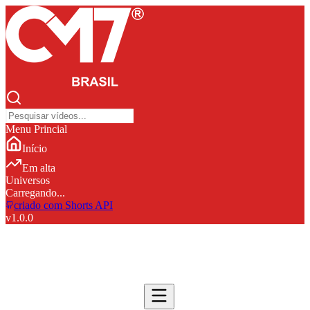
Menu Princial
Início
Em alta
Universos
Carregando...
criado com Shorts API
v
1.0.0