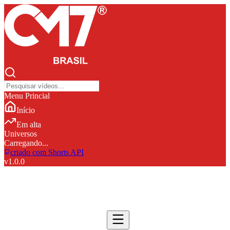
Menu Princial
Início
Em alta
Universos
Carregando...
criado com Shorts API
v
1.0.0