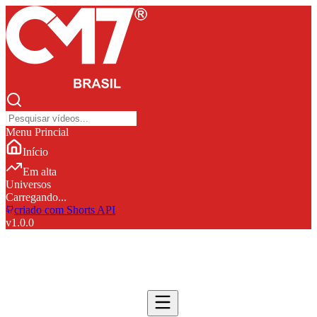
Menu Princial
Início
Em alta
Universos
Carregando...
criado com Shorts API
v
1.0.0