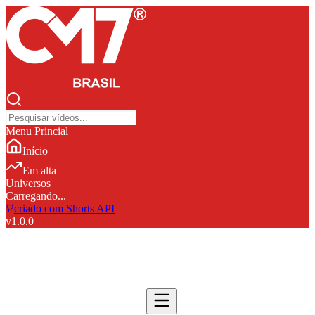
Menu Princial
Início
Em alta
Universos
Carregando...
criado com Shorts API
v
1.0.0