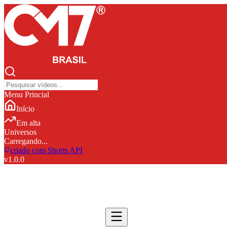
Menu Princial
Início
Em alta
Universos
Carregando...
criado com Shorts API
v
1.0.0