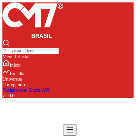
Menu Princial
Início
Em alta
Universos
Carregando...
criado com Shorts API
v
1.0.0