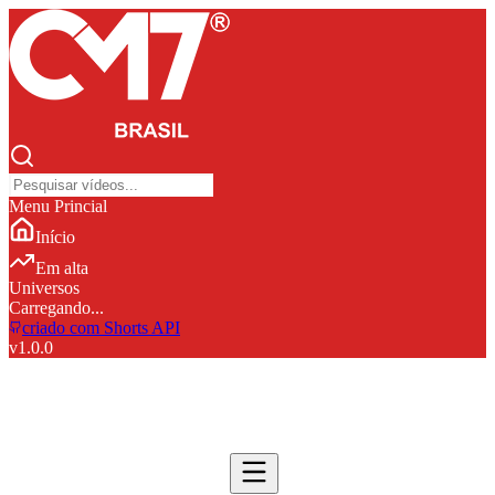
Menu Princial
Início
Em alta
Universos
Carregando...
criado com Shorts API
v
1.0.0