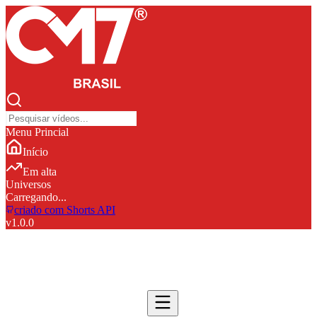
Menu Princial
Início
Em alta
Universos
Carregando...
criado com Shorts API
v
1.0.0