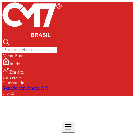
Menu Princial
Início
Em alta
Universos
Carregando...
criado com Shorts API
v
1.0.0