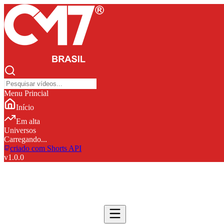
Menu Princial
Início
Em alta
Universos
Carregando...
criado com Shorts API
v
1.0.0