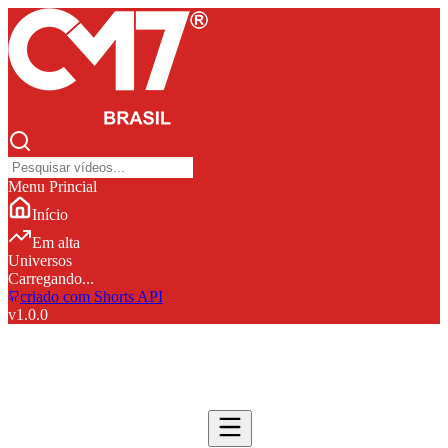
Menu Princial
Início
Em alta
Universos
Carregando...
criado com Shorts API
v
1.0.0