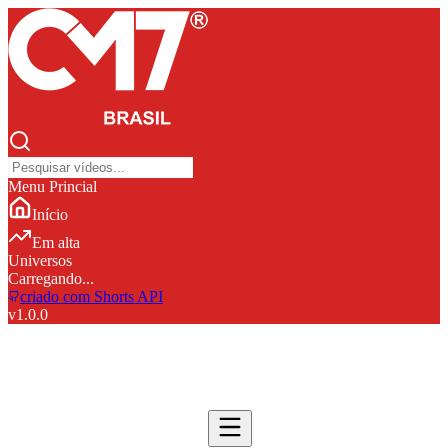
Menu Princial
Início
Em alta
Universos
Carregando...
criado com Shorts API
v
1.0.0