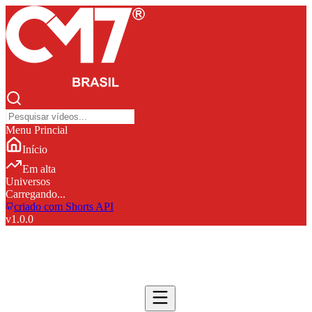
Menu Princial
Início
Em alta
Universos
Carregando...
criado com Shorts API
v
1.0.0