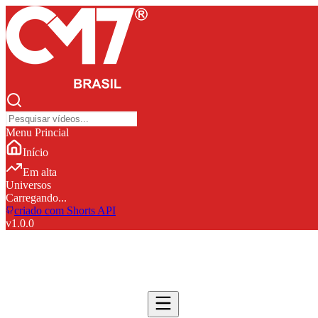
Menu Princial
Início
Em alta
Universos
Carregando...
criado com Shorts API
v
1.0.0