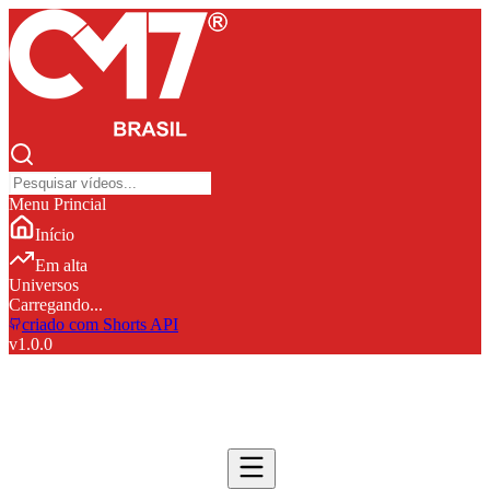
Menu Princial
Início
Em alta
Universos
Carregando...
criado com Shorts API
v
1.0.0