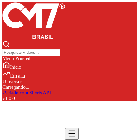
Menu Princial
Início
Em alta
Universos
Carregando...
criado com Shorts API
v
1.0.0