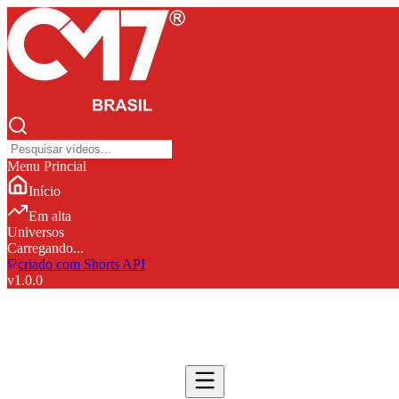
Menu Princial
Início
Em alta
Universos
Carregando...
criado com Shorts API
v
1.0.0