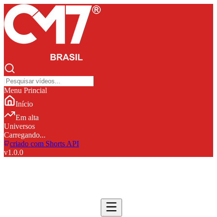
Menu Princial
Início
Em alta
Universos
Carregando...
criado com Shorts API
v
1.0.0