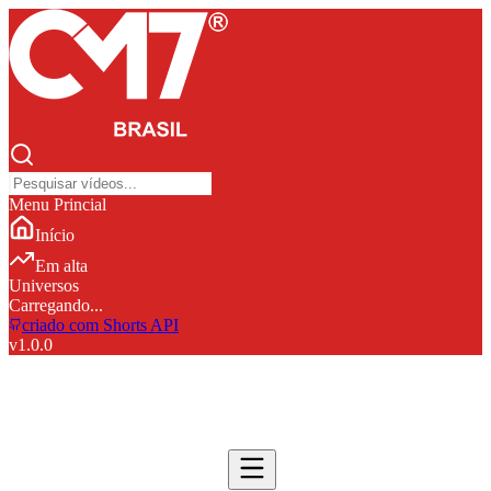
Menu Princial
Início
Em alta
Universos
Carregando...
criado com Shorts API
v
1.0.0