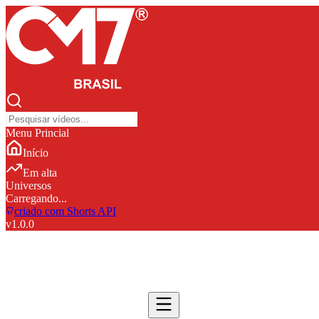
Menu Princial
Início
Em alta
Universos
Carregando...
criado com Shorts API
v
1.0.0