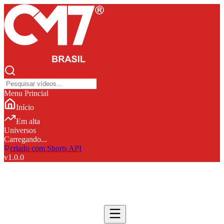
Menu Princial
Início
Em alta
Universos
Carregando...
criado com Shorts API
v
1.0.0