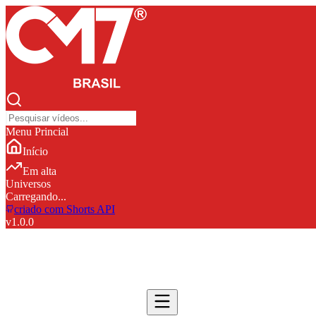
Menu Princial
Início
Em alta
Universos
Carregando...
criado com Shorts API
v
1.0.0