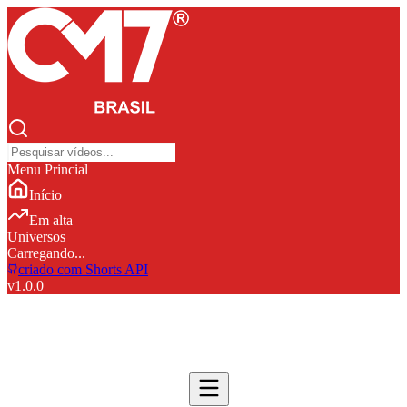
Menu Princial
Início
Em alta
Universos
Carregando...
criado com Shorts API
v
1.0.0