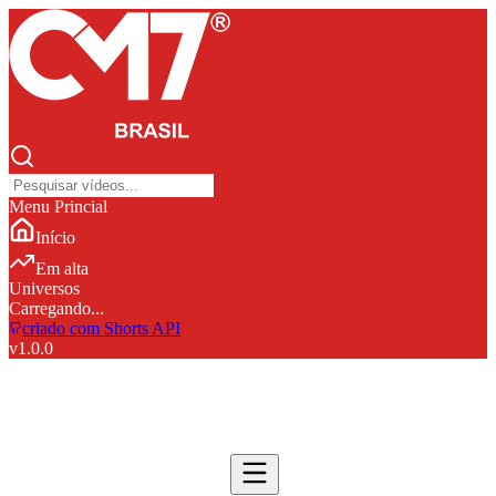
Menu Princial
Início
Em alta
Universos
Carregando...
criado com Shorts API
v
1.0.0