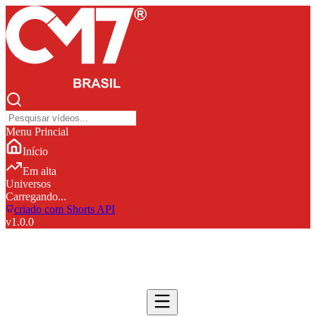
Menu Princial
Início
Em alta
Universos
Carregando...
criado com Shorts API
v
1.0.0