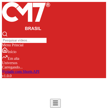
Menu Princial
Início
Em alta
Universos
Carregando...
criado com Shorts API
v
1.0.0