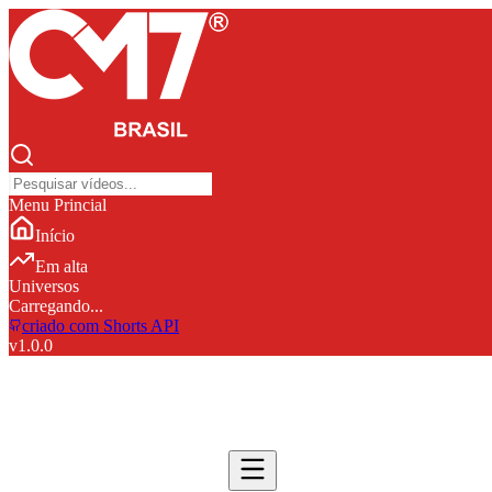
Menu Princial
Início
Em alta
Universos
Carregando...
criado com Shorts API
v
1.0.0