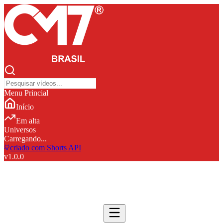
Menu Princial
Início
Em alta
Universos
Carregando...
criado com Shorts API
v
1.0.0