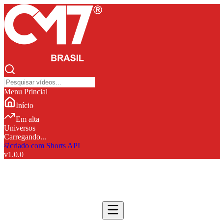
Menu Princial
Início
Em alta
Universos
Carregando...
criado com Shorts API
v
1.0.0