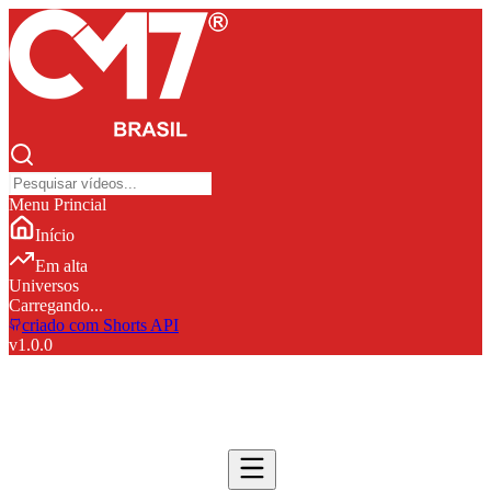
Menu Princial
Início
Em alta
Universos
Carregando...
criado com Shorts API
v
1.0.0