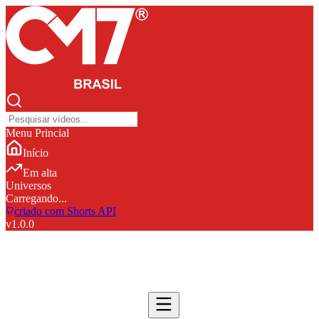
Menu Princial
Início
Em alta
Universos
Carregando...
criado com Shorts API
v
1.0.0