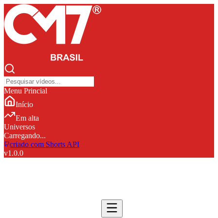
Menu Princial
Início
Em alta
Universos
Carregando...
criado com Shorts API
v
1.0.0