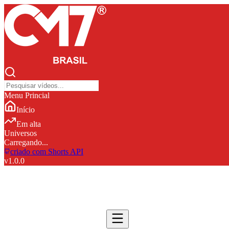
Menu Princial
Início
Em alta
Universos
Carregando...
criado com Shorts API
v
1.0.0