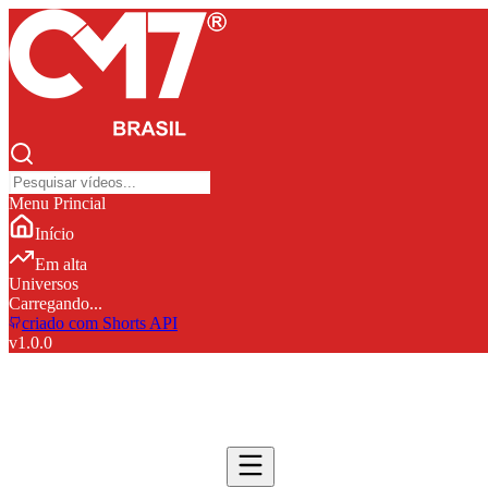
Menu Princial
Início
Em alta
Universos
Carregando...
criado com Shorts API
v
1.0.0