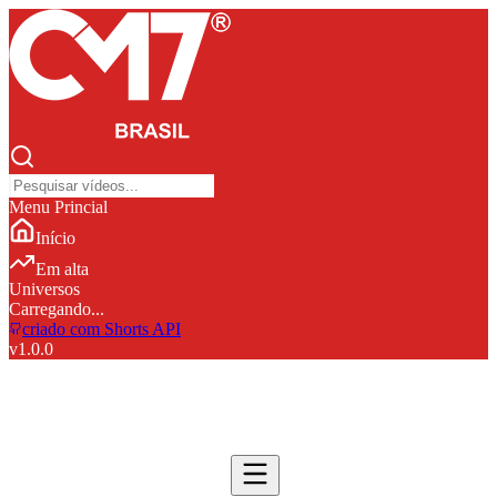
Menu Princial
Início
Em alta
Universos
Carregando...
criado com Shorts API
v
1.0.0