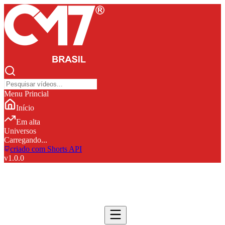
Menu Princial
Início
Em alta
Universos
Carregando...
criado com Shorts API
v
1.0.0