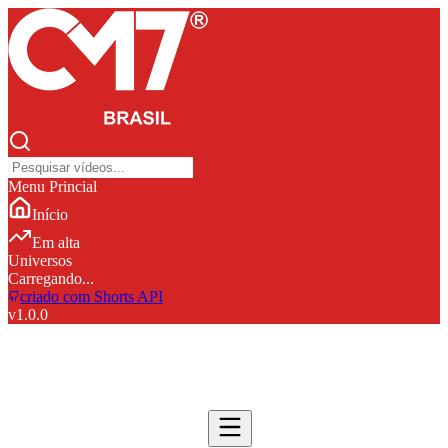
Menu Princial
Início
Em alta
Universos
Carregando...
criado com Shorts API
v
1.0.0