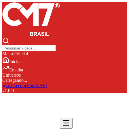
Menu Princial
Início
Em alta
Universos
Carregando...
criado com Shorts API
v
1.0.0