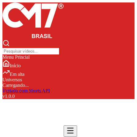
Menu Princial
Início
Em alta
Universos
Carregando...
criado com Shorts API
v
1.0.0