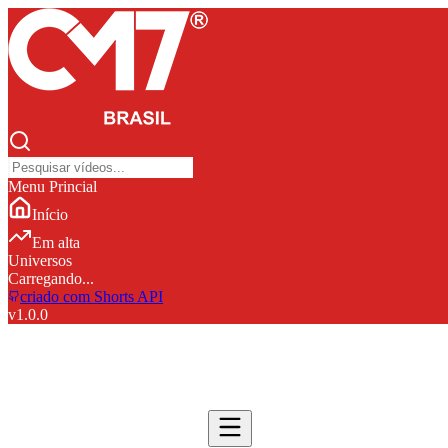
Menu Princial
Início
Em alta
Universos
Carregando...
criado com Shorts API
v
1.0.0