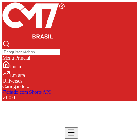
Menu Princial
Início
Em alta
Universos
Carregando...
criado com Shorts API
v
1.0.0