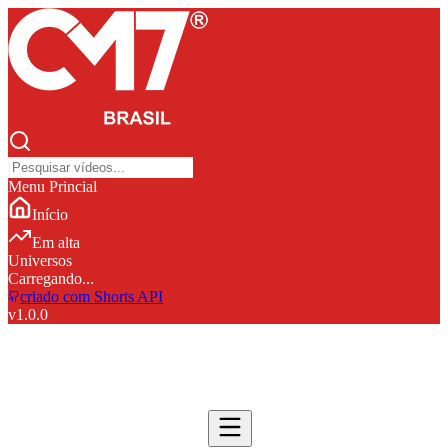
Menu Princial
Início
Em alta
Universos
Carregando...
criado com Shorts API
v
1.0.0