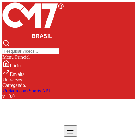
Menu Princial
Início
Em alta
Universos
Carregando...
criado com Shorts API
v
1.0.0